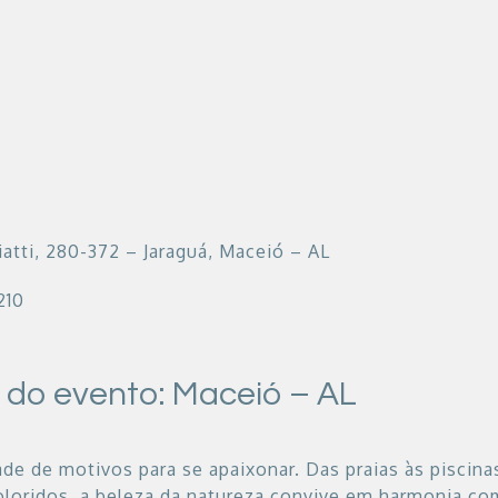
iatti, 280-372 – Jaraguá, Maceió – AL
210
 do evento: Maceió – AL
de de motivos para se apaixonar. Das praias às piscinas
oloridos, a beleza da natureza convive em harmonia co