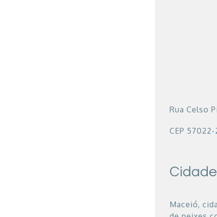
Rua Celso P
CEP 57022-
Cidade
Maceió, cida
de peixes c